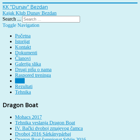
KK "Dunav" Bezdan
Kajak Klub Dunav Bezdan
Search ...
Toggle Navigation
Početna
Istorijat
Kontakt
Dokumenti
Članovi
Galerija slika
Drugi pišu o nama
Raspored treninga
Vesti
Rezultati
Tehnika
Dragon Boat
Mohacs 2017
Tehnika veslanja Dragon Boat
IV. Bački dvoboj zmajevog čamca
Dvoboj 2016 Sárkánypárbaj
Dragon Boat šampionat Srbije 2016