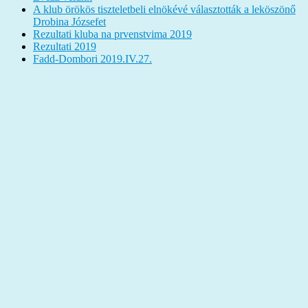
A klub örökös tiszteletbeli elnökévé választották a leköszönő
Drobina Józsefet
Rezultati kluba na prvenstvima 2019
Rezultati 2019
Fadd-Dombori 2019.IV.27.