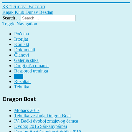
KK "Dunav" Bezdan
Kajak Klub Dunav Bezdan
Search ...
Toggle Navigation
Početna
Istorijat
Kontakt
Dokumenti
Članovi
Galerija slika
Drugi pišu o nama
Raspored treninga
Vesti
Rezultati
Tehnika
Dragon Boat
Mohacs 2017
Tehnika veslanja Dragon Boat
IV. Bački dvoboj zmajevog čamca
Dvoboj 2016 Sárkánypárbaj
Dragon Boat šampionat Srbije 2016