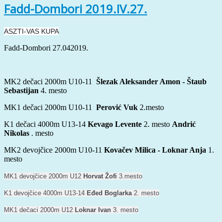
Fadd-Dombori 2019.IV.27.
ASZTI-VAS KUPA
Fadd-Dombori 27.042019.
MK2 dečaci 2000m U10-11
Šlezak Aleksander Amon - Štaub
Sebastijan
4. mesto
MK1 dečaci 2000m U10-11
Perović Vuk
2.mesto
K1 dečaci 4000m U13-14
Kevago Levente
2. mesto
Andrić
Nikolas
. mesto
MK2 devojčice 2000m U10-11
Kovačev Milica - Loknar Anja
1.
mesto
MK1 devojčice 2000m U12 
Horvat Žofi
 3.mesto
K1 devojčice 4000m U13-14 
Eđed Boglarka
 2. mesto
MK1 dečaci 2000m U12
 Loknar Ivan
 3. mesto