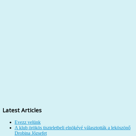
Latest Articles
Evezz velünk
A klub örökös tiszteletbeli elnökévé választották a leköszönő
Drobina Józsefet