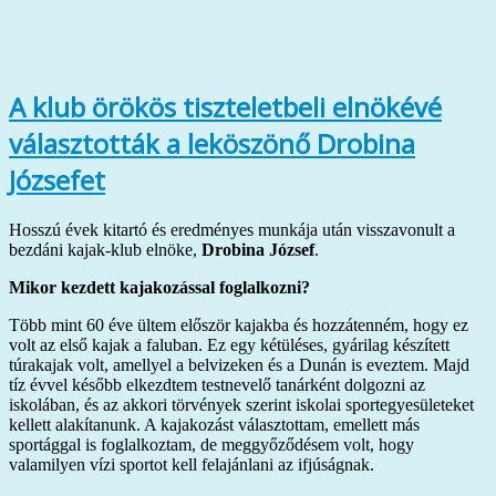
A klub örökös tiszteletbeli elnökévé
választották a leköszönő Drobina
Józsefet
Hosszú évek kitartó és eredményes munkája után visszavonult a
bezdáni kajak-klub elnöke,
Drobina József
.
Mikor kezdett kajakozással foglalkozni?
Több mint 60 éve ültem először kajakba és hozzátenném, hogy ez
volt az első kajak a faluban. Ez egy kétüléses, gyárilag készített
túrakajak volt, amellyel a belvizeken és a Dunán is eveztem. Majd
tíz évvel később elkezdtem testnevelő tanárként dolgozni az
iskolában, és az akkori törvények szerint iskolai sportegyesületeket
kellett alakítanunk. A kajakozást választottam, emellett más
sportággal is foglalkoztam, de meggyőződésem volt, hogy
valamilyen vízi sportot kell felajánlani az ifjúságnak.