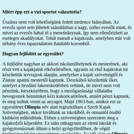
Miért épp ezt a vízi sportot választotta?
Úszásra nem volt lehetőségünk fedett medence hiányában. Az
evezős sport sem jöhetett számításban a nagy, széles evezők miatt, és
mivel az evezős háttal ül a menetiránynak, így nem ellenőrizheti az
esetleges akadályokat. Tehát maradt a kajakozás, amelyben már volt
néhány éves tapasztalatom fiatalabb koromból.
Hogyan fejlődött az egyesület?
A fejlődést nagyban az akkori iskolaműhelynek és mesterének, aki
részt vett a kajakjaink elkészítésében, ugyanis az első kajakokat mi
készítettük tervrajzok alapján, amelyeket a kajak szövetségtől és
Zlatoje apatini mestertől kaptunk. Deszkából készítettük őket,
amelyet a bezdáni fakereskedésben vettünk, de mivel nem volt
pénzünk, kieszközöltem, hogy a mezőgazdasági vállalatba
bevegyenek bennünket kézi kukoricatörőnek, amiért pénzt kaptunk,
és meg tudtuk venni az anyagot. Majd 1963-ban, amikor ezt az
egyesületet
Olimpia
név alatt regisztráltam a Szerb Kajak
Szövetségben, akkor kiváltunk az iskolából, és onnantól önálló
klubként működtünk. Ebben a szövetségben szereztem meg a
kajakedzői képesítést. Ez után otthagytam az elemi iskolát és
gyógytornásznak álltam a helyi gyógyfürdőben, de végül
biológiatanárként visszatértem az iskolába. Ez idő alatt az
Olimpia