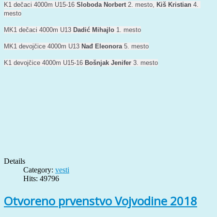
K1 dečaci 4000m U15-16 
Sloboda Norbert
 2. mesto, 
Kiš Kristian
 4. 
mesto
MK1 dečaci 4000m U13 
Dadić Mihajlo
 1. mesto
MK1 devojčice 4000m U13 
Nađ Eleonora
 5. mesto
K1 devojčice 4000m U15-16 
Bošnjak Jenifer
 3. mesto
Details
Category:
vesti
Hits: 49796
Otvoreno prvenstvo Vojvodine 2018