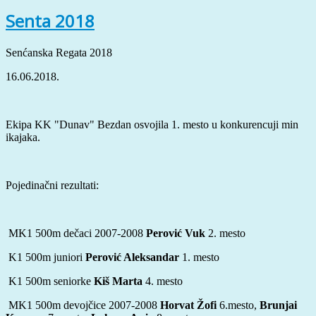
Senta 2018
Senćanska Regata 2018
16.06.2018.
Ekipa KK "Dunav" Bezdan osvojila 1. mesto u konkurencuji min
ikajaka.
Pojedinačni rezultati:
MK1 500m dečaci 2007-2008
Perović Vuk
2. mesto
K1 500m juniori
Perović Aleksandar
1. mesto
K1 500m seniorke
Kiš Marta
4. mesto
MK1 500m devojčice 2007-2008
Horvat Žofi
6.mesto,
Brunjai