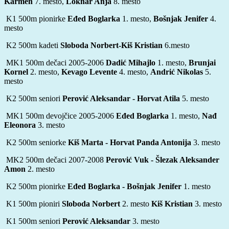
Karmen
7. mesto,
Loknar Anja
8. mesto
K1 500m pionirke
Eđed Boglarka
1. mesto,
Bošnjak Jenifer
4.
mesto
K2 500m kadeti
Sloboda Norbert-Kiš Kristian
6.mesto
MK1 500m dečaci 2005-2006
Dadić Mihajlo
1. mesto,
Brunjai
Kornel
2. mesto,
Kevago Levente
4. mesto,
Andrić Nikolas
5.
mesto
K2 500m seniori
Perović Aleksandar - Horvat Atila
5. mesto
MK1 500m devojčice 2005-2006
Eđed Boglarka
1. mesto,
Nađ
Eleonora
3. mesto
K2 500m seniorke
Kiš Marta - Horvat Panda Antonija
3. mesto
MK2 500m dečaci 2007-2008
Perović Vuk - Šlezak Aleksander
Amon
2. mesto
K2 500m pionirke
Eđed Boglarka - Bošnjak Jenifer
1. mesto
K1 500m pioniri
Sloboda Norbert
2. mesto
Kiš Kristian
3. mesto
K1 500m seniori
Perović Aleksandar
3. mesto