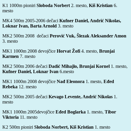
K1 1000m pioniri
Sloboda Norbert
2. mesto,
Kiš Kristian
6.
mesto
MK4 500m 2005-2006
dečaci
Kufner Daniel, Andrić Nikolas,
Loknar Ivan, Barta Arnold
3. mesto
MK2 500m 2008
dečaci
Perović Vuk, Šlezak Aleksander Amon
3. mesto
MK1 1000m 2008
devojčice
Horvat Žofi
4. mesto,
Brunjai
Karmen
7. mesto
MK2 500m 2006
dečaci
Dadić Mihajlo, Brunjai Kornel
1. mesto,
Kufner Daniel, Loknar Ivan
6.mesto
MK1 1000m 2008
devojčice
Nađ Eleonora
1. mesto,
Eđed
Rebeka
12. mesto
MK2 500m 2005
dečaci
Kevago Levente, Andrić Nikolas
1.
mesto
MK1 1000m 2005devojčice
Eđed Boglarka
1. mesto,
Tibor
Viktoria
11. mesto
K2 500m pioniri
Sloboda Norbert, Kiš Kristian
1. mesto