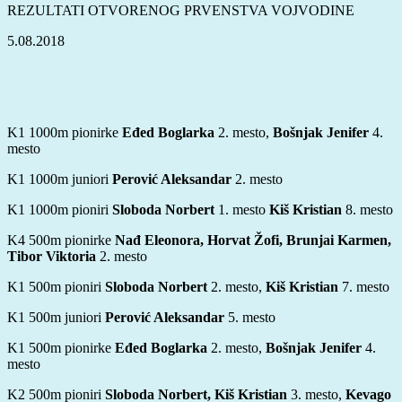
REZULTATI OTVORENOG PRVENSTVA VOJVODINE
5.08.2018
K1 1000m pionirke
Eđed Boglarka
2. mesto,
Bošnjak Jenifer
4.
mesto
K1 1000m juniori
Perović Aleksandar
2. mesto
K1 1000m pioniri
Sloboda Norbert
1. mesto
Kiš Kristian
8. mesto
K4 500m pionirke
Nađ Eleonora, Horvat Žofi, Brunjai Karmen,
Tibor Viktoria
2. mesto
K1 500m pioniri
Sloboda Norbert
2. mesto,
Kiš Kristian
7. mesto
K1 500m juniori
Perović Aleksandar
5. mesto
K1 500m pionirke
Eđed Boglarka
2. mesto,
Bošnjak Jenifer
4.
mesto
K2 500m pioniri
Sloboda Norbert, Kiš Kristian
3. mesto,
Kevago