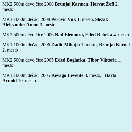
MK2 500m devojčice 2008
Brunjai Karmen, Horvat Žofi
2.
mesto
MK1 1000m dečaci 2008
Perović Vuk
1. mesto,
Šlezak
Aleksander Amon
9. mesto
MK2 500m devojčice 2006
Nađ Eleonora, Eđed Rebeka
4. mesto
MK1 1000m dečaci 2006
Dadić Mihajlo
1. mesto,
Brunjai Kornel
2. mesto
MK2 500m devojčice 2005
Eđed Boglarka, Tibor Viktoria
1.
mesto
MK1 1000m dečaci 2005
Kevago Levente
3. mesto,
Barta
Arnold
10. mesto