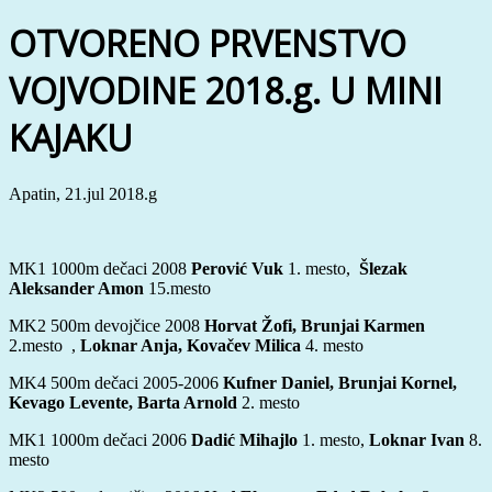
OTVORENO PRVENSTVO
VOJVODINE 2018.g. U MINI
KAJAKU
Apatin, 21.jul 2018.g
MK1 1000m dečaci 2008
Perović Vuk
1. mesto,
Šlezak
Aleksander Amon
15.mesto
MK2 500m devojčice 2008
Horvat Žofi, Brunjai Karmen
2.mesto ,
Loknar Anja, Kovačev Milica
4. mesto
MK4 500m dečaci 2005-2006
Kufner Daniel, Brunjai Kornel,
Kevago Levente, Barta Arnold
2. mesto
MK1 1000m dečaci 2006
Dadić Mihajlo
1. mesto,
Loknar Ivan
8.
mesto