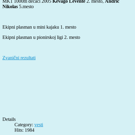
MK1 1000m dečaci 2005
Kevago Levente
2. mesto,
Andrić
Nikolas
5.mesto
Ekipni plasman u mini kajaku 1. mesto
Ekipni plasman u pionirskoj ligi 2. mesto
Zvanični rezultati
Details
Category:
vesti
Hits: 1984