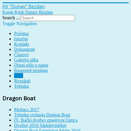
KK "Dunav" Bezdan
Kajak Klub Dunav Bezdan
Search ...
Toggle Navigation
Početna
Istorijat
Kontakt
Dokumenti
Članovi
Galerija slika
Drugi pišu o nama
Raspored treninga
Vesti
Rezultati
Tehnika
Dragon Boat
Mohacs 2017
Tehnika veslanja Dragon Boat
IV. Bački dvoboj zmajevog čamca
Dvoboj 2016 Sárkánypárbaj
Dragon Boat šampionat Srbije 2016