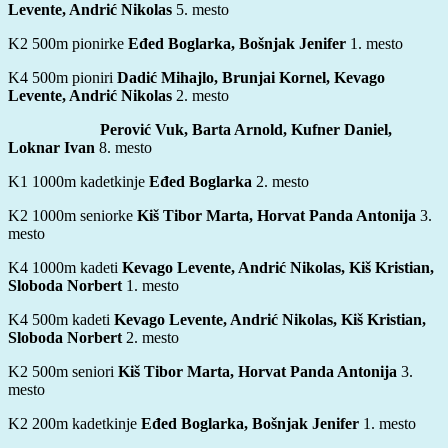
Levente, Andrić Nikolas
5. mesto
K2 500m pionirke
Eđed Boglarka, Bošnjak Jenifer
1. mesto
K4 500m pioniri
Dadić Mihajlo, Brunjai Kornel, Kevago
Levente, Andrić Nikolas
2. mesto
Perović Vuk, Barta Arnold, Kufner Daniel,
Loknar Ivan
8. mesto
K1 1000m kadetkinje
Eđed Boglarka
2. mesto
K2 1000m seniorke
Kiš Tibor Marta, Horvat Panda Antonija
3.
mesto
K4 1000m kadeti
Kevago Levente, Andrić Nikolas, Kiš Kristian,
Sloboda Norbert
1. mesto
K4 500m kadeti
Kevago Levente, Andrić Nikolas, Kiš Kristian,
Sloboda Norbert
2. mesto
K2 500m seniori
Kiš Tibor Marta, Horvat Panda Antonija
3.
mesto
K2 200m kadetkinje
Eđed Boglarka, Bošnjak Jenifer
1. mesto