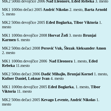
MK2 500m devojčice 2006
Nađ Eleonore, Eđed Rebeka
3. mesto
MK1 1000m dečaci 2005
Andrić Nikolas
2. mesto,
Barta Arnold
5. mesto
MK2 500m devojčice 2005
Eđed Boglarka, Tibor Viktoria
1.
mesto
MK1 1000m devojčice 2008
Horvat Žofi
3. mesto
Brunjai
Karmen
6. mesto
MK2 500m dečaci 2008
Perović Vuk, Šlezak Aleksander Amon
2. mesto
MK1 1000m devojčice 2006
Nađ Eleonora
1. mesto,
Eđed
Rebeka
11.mesto
MK2 500m dečaci 2006
Dadić Mihajlo, Brunjai Kornel
1. mesto,
Kufner Daniel, Loknar Ivan
4. mesto
MK1 1000m devojčice 2005
Eđed Boglarka
, 1. mesto,
Tibor
Viktoria
11. mesto
MK2 500m dečaci 2005
Kevago Levente, Andrić Nikolas
1.
mesto