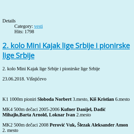
Details
Category:
vesti
Hits: 1798
2. kolo Mini Kajak lige Srbije i pionirske
lige Srbije
2. kolo Mini Kajak lige Srbije i pionirske lige Srbije
23.06.2018. Višnjićevo
K1 1000m pioniri
Sloboda Norbert
3.mesto,
Kiš Kristian
6.mesto
MK4 500m dečaci 2005-2006
Kufner Danijel, Dadić
Mihajlo,Barta Arnold, Loknar Ivan
2.mesto
MK2 500m dečaci 2008
Perović Vuk, Šlezak Aleksander Amon
2. mesto