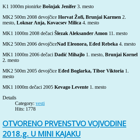
K1 1000m pionirke
Bošnjak Jenifer
3. mesto
MK2 500m 2008 devojčice
Horvat Žofi, Brunjai Karmen
2.
mesto,
Loknar Anja, Kovacsev Milica
4. mesto
MK1 1000m 2008 dečaci
Šlezak Aleksander Amon
11. mesto
MK2 500m 2006 devojčice
Nađ Eleonora, Eđed Rebeka
4. mesto
MK1 1000m 2006 dečaci
Dadić Mihajlo
1. mesto,
Brunjai Kornel
2. mesto
MK2 500m 2005 devojčice
Eđed Boglarka, Tibor Viktoria
1.
mesto
MK1 1000m dečaci 2005
Kevago Levente
1. mesto
Details
Category:
vesti
Hits: 1778
OTVORENO PRVENSTVO VOJVODINE
2018.g. U MINI KAJAKU