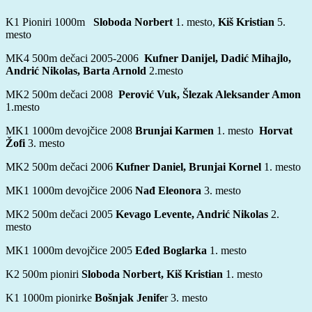
K1
Pioniri
1000m
Sloboda Norbert
1. mesto,
Kiš Kristian
5.
mesto
MK4 500m dečaci 2005-2006
Kufner Danijel, Dadić Mihajlo,
Andrić Nikolas, Barta Arnold
2.mesto
MK2 500m dečaci 2008
Perović Vuk, Šlezak Aleksander Amon
1.mesto
MK1 1000m devojčice 2008
Brunjai Karmen
1. mesto
Horvat
Žofi
3. mesto
MK2 500m dečaci 2006
Kufner Daniel, Brunjai Kornel
1. mesto
MK1 1000m devojčice 2006
Nađ Eleonora
3. mesto
MK2 500m dečaci 2005
Kevago Levente, Andrić Nikolas
2.
mesto
MK1 1000m devojčice 2005
Eđed Boglarka
1. mesto
K2 500m pioniri
Sloboda Norbert, Kiš Kristian
1. mesto
K1 1000m pionirke
Bošnjak Jenife
r 3. mesto