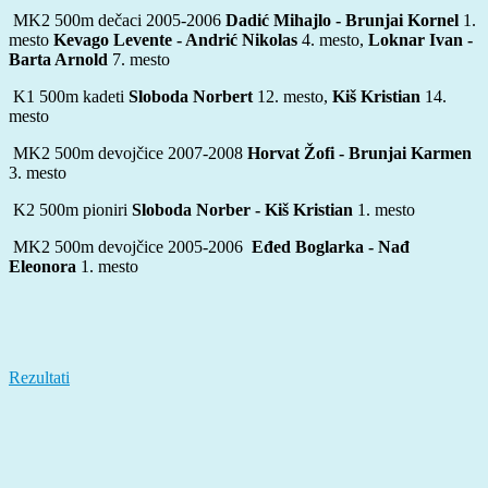
MK2 500m dečaci 2005-2006
Dadić Mihajlo - Brunjai Kornel
1.
mesto
Kevago Levente - Andrić Nikolas
4. mesto,
Loknar Ivan -
Barta Arnold
7. mesto
K1 500m kadeti
Sloboda Norbert
12. mesto,
Kiš Kristian
14.
mesto
MK2 500m devojčice 2007-2008
Horvat Žofi - Brunjai Karmen
3. mesto
K2 500m pioniri
Sloboda Norber - Kiš Kristian
1. mesto
MK2 500m devojčice 2005-2006
Eđed Boglarka - Nađ
Eleonora
1. mesto
Rezultati