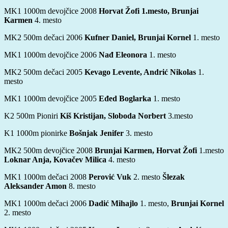
MK1 1000m devojčice 2008
Horvat Žofi 1.mesto, Brunjai
Karmen
4. mesto
MK2 500m dečaci 2006
Kufner Daniel, Brunjai Kornel
1. mesto
MK1 1000m devojčice 2006
Nađ Eleonora
1. mesto
MK2 500m dečaci 2005
Kevago Levente, Andrić Nikolas
1.
mesto
MK1 1000m devojčice 2005
Eđed Boglarka
1. mesto
K2 500m Pioniri
Kiš Kristijan, Sloboda Norbert
3.mesto
K1 1000m pionirke
Bošnjak Jenifer
3. mesto
MK2 500m devojčice 2008
Brunjai Karmen, Horvat Žofi
1.mesto
Loknar Anja, Kovačev Milica
4. mesto
MK1 1000m dečaci 2008
Perović Vuk
2. mesto
Šlezak
Aleksander Amon
8. mesto
MK1 1000m dečaci 2006
Dadić Mihajlo
1. mesto,
Brunjai Kornel
2. mesto