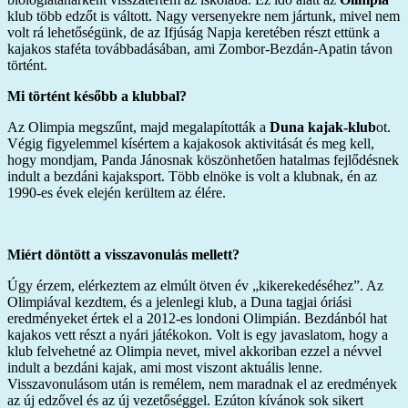
klub több edzőt is váltott. Nagy versenyekre nem jártunk, mivel nem
volt rá lehetőségünk, de az Ifjúság Napja keretében részt ettünk a
kajakos staféta továbbadásában, ami Zombor-Bezdán-Apatin távon
történt.
Mi történt később a klubbal?
Az Olimpia megszűnt, majd megalapították a
Duna kajak-klub
ot.
Végig figyelemmel kísértem a kajakosok aktivitását és meg kell,
hogy mondjam, Panda Jánosnak köszönhetően hatalmas fejlődésnek
indult a bezdáni kajaksport. Több elnöke is volt a klubnak, én az
1990-es évek elején kerültem az élére.
Miért döntött a visszavonulás mellett?
Úgy érzem, elérkeztem az elmúlt ötven év „kikerekedéséhez”. Az
Olimpiával kezdtem, és a jelenlegi klub, a Duna tagjai óriási
eredményeket értek el a 2012-es londoni Olimpián. Bezdánból hat
kajakos vett részt a nyári játékokon. Volt is egy javaslatom, hogy a
klub felvehetné az Olimpia nevet, mivel akkoriban ezzel a névvel
indult a bezdáni kajak, ami most viszont aktuális lenne.
Visszavonulásom után is remélem, nem maradnak el az eredmények
az új edzővel és az új vezetőséggel. Ezúton kívánok sok sikert