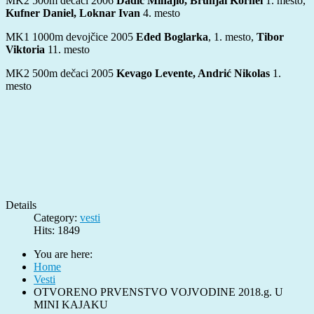
MK2 500m dečaci 2006
Dadić Mihajlo, Brunjai Kornel
1. mesto,
Kufner Daniel, Loknar Ivan
4. mesto
MK1 1000m devojčice 2005
Eđed Boglarka
, 1. mesto,
Tibor
Viktoria
11. mesto
MK2 500m dečaci 2005
Kevago Levente, Andrić Nikolas
1.
mesto
Details
Category:
vesti
Hits: 1849
You are here:
Home
Vesti
OTVORENO PRVENSTVO VOJVODINE 2018.g. U
MINI KAJAKU