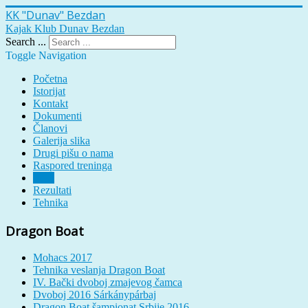
KK "Dunav" Bezdan
Kajak Klub Dunav Bezdan
Search ...
Toggle Navigation
Početna
Istorijat
Kontakt
Dokumenti
Članovi
Galerija slika
Drugi pišu o nama
Raspored treninga
Vesti
Rezultati
Tehnika
Dragon Boat
Mohacs 2017
Tehnika veslanja Dragon Boat
IV. Bački dvoboj zmajevog čamca
Dvoboj 2016 Sárkánypárbaj
Dragon Boat šampionat Srbije 2016