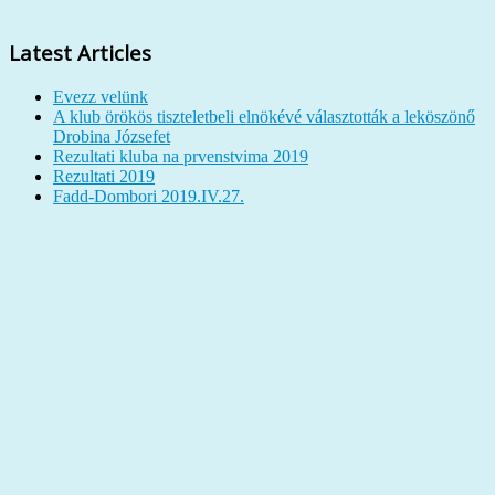
Latest Articles
Evezz velünk
A klub örökös tiszteletbeli elnökévé választották a leköszönő
Drobina Józsefet
Rezultati kluba na prvenstvima 2019
Rezultati 2019
Fadd-Dombori 2019.IV.27.